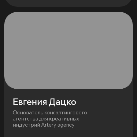
Отправляя заявку, вы принимаете условия
Договора оферты
и даете согласие
на обработку своих
Персональных данных
в соответствии с
Политикой
конфиденциальности
.
Отправить заявку
Бюро подготовки публичных
выступлений Глагол