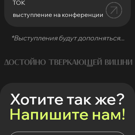
Я даю
cогласие на получение рекламной
рассылки
согласно
Политике
конфиденциальности
Подписаться на рассылку
Подготовка выступлений
Онлайн-курс
Офлайн-курс
Для бизнеса
Итоги года как продукт
Примеры выступлений
Сервис оценки выступлений
Блог
Принципы
Мероприятия