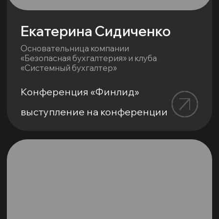
Ольга Цыганкова
Совладелец рекламного
агентства SOCIALIST
Конференция креативных
индустрий G8
выступление на конференции
Илья Строкач
Директор по стратегии и росту