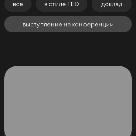
Екатерина Сидиченко
Основательница компании
«Безопасная бухгалтерия» и клуба
«Системный бухгалтер»
Конференция «Финлид»
выступление на конференции